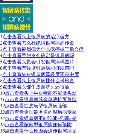
1
点击查看
头上银屑病的治疗偏方
2
点击查看
怎么杜绝得银屑病的传染
3
点击查看
银屑病为什么疙瘩掉了后会痒
4
点击查看
手脱皮会确定是银屑病吗
5
点击查看
头虱会引发银屑病吗图片
6
点击查看
有轻度银屑病能打疫苗吗
7
点击查看
头皮银屑病算轻度还是中度
8
点击查看
头上银屑病挂什么科检查
9
点击查看
头部牛皮癣洗头还很油
10
点击查看
头上牛皮癣能不能做头发
11
点击查看
银屑病苏金单浪抗可善挺
12
点击查看
红皮病型银屑病脸部
13
点击查看
金国最著名的银屑病专家
14
点击查看
银屑病不能吃哪些调味品
15
点击查看
脓疱型银屑病如何预防
16
点击查看
什么原因会遗传银屑病呢