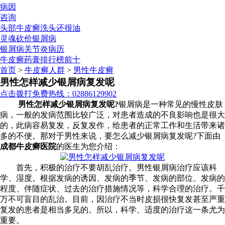
病因
咨询
头部牛皮癣洗头还很油
灵魂砍价银屑病
银屑病关节炎病历
牛皮癣药膏排行榜前十
首页
>
牛皮癣人群
>
男性牛皮癣
男性怎样减少银屑病复发呢
点击拨打免费热线：02886129902
男性怎样减少银屑病复发呢?
银屑病是一种常见的慢性皮肤
病，一般的发病范围比较广泛，对患者造成的不良影响也是很大
的，此病容易复发，反复发作，给患者的正常工作和生活带来诸
多的不便。那对于男性来说，要怎么减少银屑病复发呢?下面由
成都牛皮癣医院
的医生为您介绍：
首先，积极的治疗不要胡乱治疗。男性银屑病治疗应该科
学、湿度。根据发病的诱因、发病的季节、发病的部位、发病的
程度、伴随症状、过去的治疗措施情况等，科学合理的治疗。千
万不可盲目的乱治。目前，因治疗不当时皮损很快复发甚至严重
复发的患者是相当多见的。所以，科学、适度的治疗这一条尤为
重要。