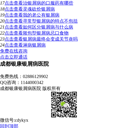
17
点击查看
治银屑病的口服药有哪些
18
点击查看
灵魂砍价银屑病
19
点击查看
我的老公有银屑病
20
点击查看
寻常型银屑病的特点不包括
21
点击查看
如何区分银屑病与什么病
22
点击查看
脓包型银屑病忌口食物
23
点击查看
银屑病最终会变成关节炎吗
24
点击查看
淋病银屑病
免费在线咨询
点击立即通话
成都银康银屑病医院
地址：成都市青羊区锦里中路18号（彩虹桥附近，原邮电宾馆）
免费热线：02886129902
QQ咨询：1144000342
成都银康银屑病医院 版权所有
微信号:cdykyx
回到顶部