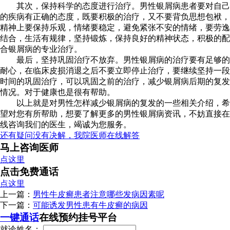
其次，保持科学的态度进行治疗。男性银屑病患者要对自己
的疾病有正确的态度，既要积极的治疗，又不要背负思想包袱，
精神上要保持乐观，情绪要稳定，避免紧张不安的情绪，要劳逸
结合，生活有规律，坚持锻炼，保持良好的精神状态，积极的配
合银屑病的专业治疗。
最后，坚持巩固治疗不放弃。男性银屑病的治疗要有足够的
耐心，在临床皮损消退之后不要立即停止治疗，要继续坚持一段
时间的巩固治疗，可以巩固之前的治疗，减少银屑病后期的复发
情况。对于健康也是很有帮助。
以上就是对男性怎样减少银屑病的复发的一些相关介绍，希
望对您有所帮助，想要了解更多的男性银屑病资讯，不妨直接在
线咨询我们的医生，竭诚为您服务。
还有疑问没有决解，我院医师在线解答
马上咨询医师
点这里
点击免费通话
点这里
上一篇：
男性牛皮癣患者注意哪些发病因素呢
下一篇：
可能诱发男性患有牛皮癣的病因
一键通话
在线预约挂号平台
就诊姓名：