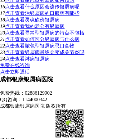
15
点击查看
脓疱型银屑病如何预防
16
点击查看
什么原因会遗传银屑病呢
17
点击查看
治银屑病的口服药有哪些
18
点击查看
灵魂砍价银屑病
19
点击查看
我的老公有银屑病
20
点击查看
寻常型银屑病的特点不包括
21
点击查看
如何区分银屑病与什么病
22
点击查看
脓包型银屑病忌口食物
23
点击查看
银屑病最终会变成关节炎吗
24
点击查看
淋病银屑病
免费在线咨询
点击立即通话
成都银康银屑病医院
地址：成都市青羊区锦里中路18号（彩虹桥附近，原邮电宾馆）
免费热线：02886129902
QQ咨询：1144000342
成都银康银屑病医院 版权所有