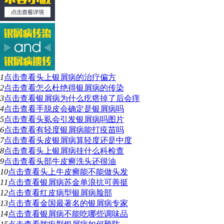
1
点击查看
头上银屑病的治疗偏方
2
点击查看
怎么杜绝得银屑病的传染
3
点击查看
银屑病为什么疙瘩掉了后会痒
4
点击查看
手脱皮会确定是银屑病吗
5
点击查看
头虱会引发银屑病吗图片
6
点击查看
有轻度银屑病能打疫苗吗
7
点击查看
头皮银屑病算轻度还是中度
8
点击查看
头上银屑病挂什么科检查
9
点击查看
头部牛皮癣洗头还很油
10
点击查看
头上牛皮癣能不能做头发
11
点击查看
银屑病苏金单浪抗可善挺
12
点击查看
红皮病型银屑病脸部
13
点击查看
金国最著名的银屑病专家
14
点击查看
银屑病不能吃哪些调味品