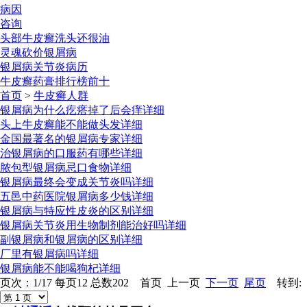
病因
咨询
头部牛皮癣洗头还很油
灵魂砍价银屑病
银屑病关节炎病历
牛皮癣药膏排行榜前十
首页
>
牛皮癣人群
银屑病为什么疙瘩掉了后会痒
详细
头上牛皮癣能不能做头发
详细
金国最著名的银屑病专家
详细
治银屑病的口服药有哪些
详细
脓包型银屑病忌口食物
详细
银屑病最终会变成关节炎吗
详细
五邑中药医院银屑病多少钱
详细
银屑病与特应性皮炎的区别
详细
银屑病关节炎用生物制剂能治好吗
详细
副银屑病和银屑病的区别
详细
厂里有银屑病吗
详细
银屑病能不能喝狗杞
详细
页次：1/17 每页12 总数202 首页 上一页
下一页
尾页
转到: