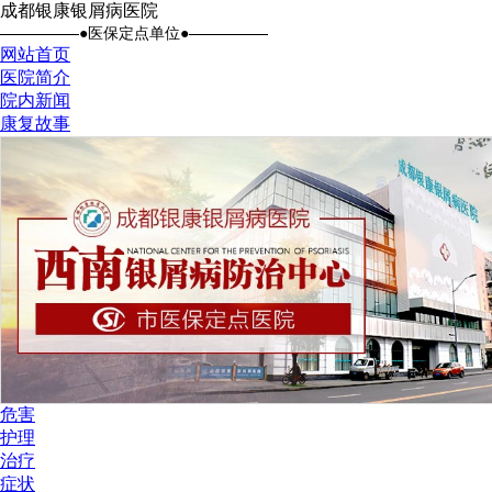
成都银康银屑病医院
●医保定点单位●
网站首页
医院简介
院内新闻
康复故事
危害
护理
治疗
症状