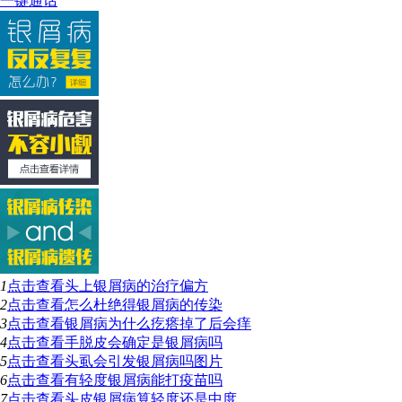
一键通话
1
点击查看
头上银屑病的治疗偏方
2
点击查看
怎么杜绝得银屑病的传染
3
点击查看
银屑病为什么疙瘩掉了后会痒
4
点击查看
手脱皮会确定是银屑病吗
5
点击查看
头虱会引发银屑病吗图片
6
点击查看
有轻度银屑病能打疫苗吗
7
点击查看
头皮银屑病算轻度还是中度