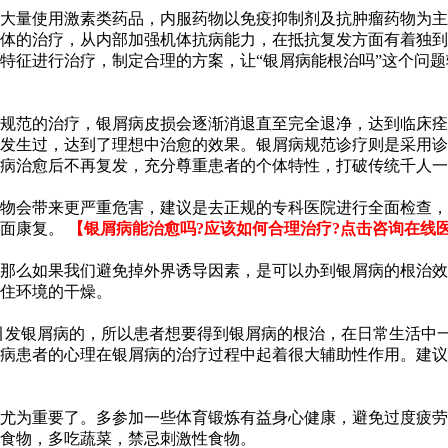
大量使用激素类药品，内服药物以免疫抑制剂及抗肿瘤药物为主
体的治疗，从内部加强机体抗病能力，在抵抗复发方面有着独到
特征进行治疗，制定合理的方案，让“银屑病能根治吗”这个问
规范的治疗，银屑病皮损会逐渐消退直至完全退净，达到临床痊
发生过，达到了理想中治愈的效果。银屑病规范诊疗则是采用诊
病治愈后不再复发，充分尊重患者的个体特性，打破传统千人一
物会带来更严重危害，建议是去正规的专科医院进行全面检查，
全面康复。
【银屑病能治愈吗?应该如何合理治疗?点击咨询在线
那么如果我们避免掉外界诱导因素，是可以办到银屑病的根治效
住环境的干燥。
引发银屑病的，所以患者想要得到银屑病的根治，在日常生活中
病患者的心理在银屑病的治疗过程中起着很大辅助性作用。建议
尤为重要了。多参加一些体育锻炼有益身心健康，避免过度疲劳
食物，多吃蔬菜，禁忌刺激性食物。