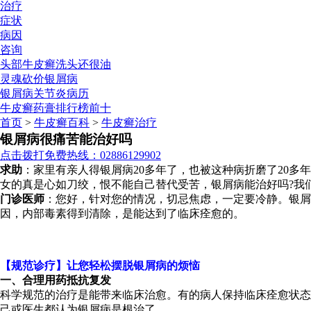
治疗
症状
病因
咨询
头部牛皮癣洗头还很油
灵魂砍价银屑病
银屑病关节炎病历
牛皮癣药膏排行榜前十
首页
>
牛皮癣百科
>
牛皮癣治疗
银屑病很痛苦能治好吗
点击拨打免费热线：02886129902
求助
：家里有亲人得银屑病20多年了，也被这种病折磨了20
女的真是心如刀绞，恨不能自己替代受苦，银屑病能治好吗?我
门诊医师
：您好，针对您的情况，切忌焦虑，一定要冷静。银屑
因，内部毒素得到清除，是能达到了临床痊愈的。
【规范诊疗】让您轻松摆脱银屑病的烦恼
一、合理用药抵抗复发
科学规范的治疗是能带来临床治愈。有的病人保持临床痊愈状态
己或医生都认为银屑病是根治了。