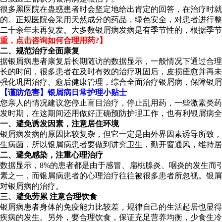
很多黑医院在蛊惑患者时会坚定地给出肯定的回答，在治疗时就
的。正规医院会采用天然成分的药品，绿色安全，对患者进行整
二十余年未再复发。大多数银屑病发病是有季节性的，根据季节
重，点击咨询如何合理用药?】
二、规范治疗全面康复
据银屑病患者康复后长期随访的数据显示，一般情况下通过合理
长的时间，很多患者在及时有效的治疗巩固后，皮损痊愈并再未
强化巩固治疗、愈后健康管理，综合全面治疗银屑病，保障银屑
【谨防危害】银屑病日常护理小贴士
您亲人的情况建议您停止盲目治疗，停止乱用药，一些激素类药
发时期，在这期间还用做好正确预防护理工作，也有利银屑病
一、避免诱发因素，注意居住环境
银屑病发病的原因比较复杂，但它一定是由外界因素诱导所致，
生病菌，所以银屑病患者要做到讲究卫生，勤开窗通风，维持居
二、避免感染，注重心理治疗
数据显示，8%的患者都是由于感冒、扁桃腺炎、咽炎的发生而
素之一，而银屑病患者的心理治疗往往被很多患者所忽视。银屑
对银屑病的治疗。
三、避免劳累 注意合理饮食
银屑病患者身体的免疫能力比较差，规律自己的生活起居也显得
疾病的发生。另外，要合理饮食，保证充足营养均衡，少食生冷