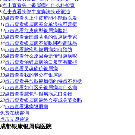
8
点击查看
头上银屑病挂什么科检查
9
点击查看
头部牛皮癣洗头还很油
10
点击查看
头上牛皮癣能不能做头发
11
点击查看
银屑病苏金单浪抗可善挺
12
点击查看
红皮病型银屑病脸部
13
点击查看
金国最著名的银屑病专家
14
点击查看
银屑病不能吃哪些调味品
15
点击查看
脓疱型银屑病如何预防
16
点击查看
什么原因会遗传银屑病呢
17
点击查看
治银屑病的口服药有哪些
18
点击查看
灵魂砍价银屑病
19
点击查看
我的老公有银屑病
20
点击查看
寻常型银屑病的特点不包括
21
点击查看
如何区分银屑病与什么病
22
点击查看
脓包型银屑病忌口食物
23
点击查看
银屑病最终会变成关节炎吗
24
点击查看
淋病银屑病
免费在线咨询
点击立即通话
成都银康银屑病医院
地址：成都市青羊区锦里中路18号（彩虹桥附近，原邮电宾馆）