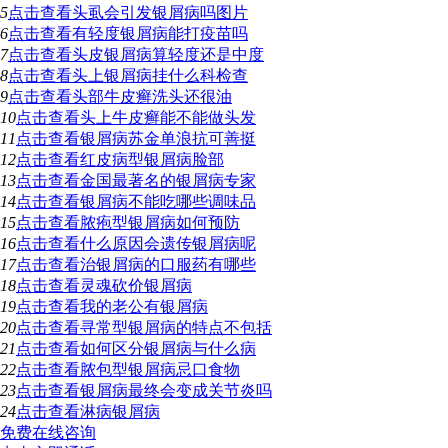
5
点击查看
头虱会引发银屑病吗图片
6
点击查看
有轻度银屑病能打疫苗吗
7
点击查看
头皮银屑病算轻度还是中度
8
点击查看
头上银屑病挂什么科检查
9
点击查看
头部牛皮癣洗头还很油
10
点击查看
头上牛皮癣能不能做头发
11
点击查看
银屑病苏金单浪抗可善挺
12
点击查看
红皮病型银屑病脸部
13
点击查看
金国最著名的银屑病专家
14
点击查看
银屑病不能吃哪些调味品
15
点击查看
脓疱型银屑病如何预防
16
点击查看
什么原因会遗传银屑病呢
17
点击查看
治银屑病的口服药有哪些
18
点击查看
灵魂砍价银屑病
19
点击查看
我的老公有银屑病
20
点击查看
寻常型银屑病的特点不包括
21
点击查看
如何区分银屑病与什么病
22
点击查看
脓包型银屑病忌口食物
23
点击查看
银屑病最终会变成关节炎吗
24
点击查看
淋病银屑病
免费在线咨询