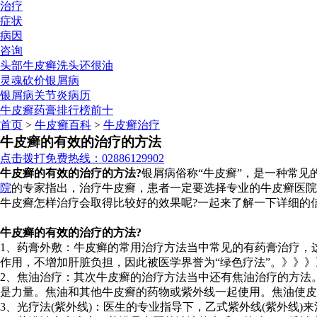
治疗
症状
病因
咨询
头部牛皮癣洗头还很油
灵魂砍价银屑病
银屑病关节炎病历
牛皮癣药膏排行榜前十
首页
>
牛皮癣百科
>
牛皮癣治疗
牛皮癣的有效的治疗的方法
点击拨打免费热线：02886129902
牛皮癣的有效的治疗的方法?
银屑病俗称“牛皮癣”，是一种常
院
的专家指出，治疗牛皮癣，患者一定要选择专业的牛皮癣医院
牛皮癣怎样治疗会取得比较好的效果呢?一起来了解一下详细的
牛皮癣的有效的治疗的方法?
1、药膏外敷：牛皮癣的常用治疗方法当中常见的有药膏治疗，
作用，不增加肝脏负担，因此被医学界誉为“绿色疗法”。》》
2、焦油治疗：其次牛皮癣的治疗方法当中还有焦油治疗的方法
是力量。焦油和其他牛皮癣的药物或紫外线一起使用。焦油使皮
3、光疗法(紫外线)：医生的专业指导下，乙式紫外线(紫外线