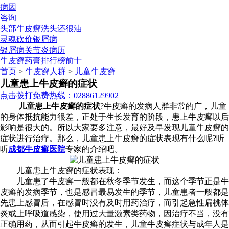
病因
咨询
头部牛皮癣洗头还很油
灵魂砍价银屑病
银屑病关节炎病历
牛皮癣药膏排行榜前十
首页
>
牛皮癣人群
>
儿童牛皮癣
儿童患上牛皮癣的症状
点击拨打免费热线：02886129902
儿童患上牛皮癣的症状
?牛皮癣的发病人群非常的广，儿童
的身体抵抗能力很差，正处于生长发育的阶段，患上牛皮癣以后
影响是很大的。所以大家要多注意，最好及早发现儿童牛皮癣的
症状进行治疗。那么，儿童患上牛皮癣的症状表现有什么呢?听
听
成都牛皮癣医院
专家的介绍吧。
儿童患上牛皮癣的症状表现：
儿童患了牛皮癣一般都在秋冬季节发生，而这个季节正是牛
皮癣的发病季节，也是感冒最易发生的季节，儿童患者一般都是
先患上感冒后，在感冒时没有及时用药治疗，而引起急性扁桃体
炎或上呼吸道感染，使用过大量激素类药物，因治疗不当，没有
正确用药，从而引起牛皮癣的发生，儿童牛皮癣症状与成年人是