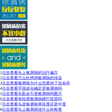
1
点击查看
头上银屑病的治疗偏方
2
点击查看
怎么杜绝得银屑病的传染
3
点击查看
银屑病为什么疙瘩掉了后会痒
4
点击查看
手脱皮会确定是银屑病吗
5
点击查看
头虱会引发银屑病吗图片
6
点击查看
有轻度银屑病能打疫苗吗
7
点击查看
头皮银屑病算轻度还是中度
8
点击查看
头上银屑病挂什么科检查