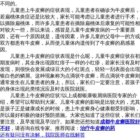
不同的。
儿童患上牛皮癣的症状表现，儿童患者在确诊为牛皮癣后，
若扁桃体炎症还是比较大，家长可能考虑让儿童患者进行手术，
以摘除扁桃体，而许多儿童患者在摘除扁桃体后康复的可能性相
对较大一些，所以来说，感冒是儿童牛皮癣发病的一个重要原
因，还有一个原因就是，遗传因素，许多儿童的父母中一的方或
双方都患有牛皮癣，从而使儿童体内遗传到了牛皮癣的易感基
因。
儿童患上牛皮癣的症状表现是什么呢，儿童牛皮癣症状在初
期发病时，其全身出现跟红痱子一样的小红疹，若家长没有及时
发现，则很快会发展成绿豆大的小红斑点，轻轻一刮表面会出现
银白色的鳞屑。这种现象称为点滴状牛皮癣，而点滴状牛皮癣则
通常发生在儿童患者的身上，所以，家长们一定要注意，若孩子
的身体出现此类情况应及时去医院就医。
儿童患上牛皮癣的症状?以上成都银康银屑病医院专家的介
绍，希望可以帮助到大家。儿童牛皮癣的影响是比较大的，尤其
是孩子正是健康成长的时候，患上牛皮癣身心健康都受到影响，
所以最好积极的做好预防措施。大家也知道了这些症状，家长们
要注意，及早发现及早治疗。如果您还想知道
成都牛皮癣医院好
不好
，请咨询在线专家。推荐阅读：
治疗牛皮癣的药
还有疑问没有决解，我院医师在线解答