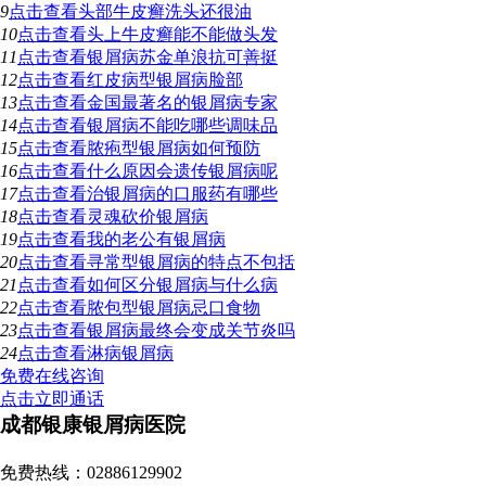
9
点击查看
头部牛皮癣洗头还很油
10
点击查看
头上牛皮癣能不能做头发
11
点击查看
银屑病苏金单浪抗可善挺
12
点击查看
红皮病型银屑病脸部
13
点击查看
金国最著名的银屑病专家
14
点击查看
银屑病不能吃哪些调味品
15
点击查看
脓疱型银屑病如何预防
16
点击查看
什么原因会遗传银屑病呢
17
点击查看
治银屑病的口服药有哪些
18
点击查看
灵魂砍价银屑病
19
点击查看
我的老公有银屑病
20
点击查看
寻常型银屑病的特点不包括
21
点击查看
如何区分银屑病与什么病
22
点击查看
脓包型银屑病忌口食物
23
点击查看
银屑病最终会变成关节炎吗
24
点击查看
淋病银屑病
免费在线咨询
点击立即通话
成都银康银屑病医院
地址：成都市青羊区锦里中路18号（彩虹桥附近，原邮电宾馆）
免费热线：02886129902