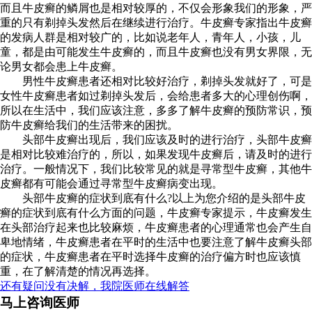
而且牛皮癣的鳞屑也是相对较厚的，不仅会形象我们的形象，严
重的只有剃掉头发然后在继续进行治疗。牛皮癣专家指出牛皮癣
的发病人群是相对较广的，比如说老年人，青年人，小孩，儿
童，都是由可能发生牛皮癣的，而且牛皮癣也没有男女界限，无
论男女都会患上牛皮癣。
男性牛皮癣患者还相对比较好治疗，剃掉头发就好了，可是
女性牛皮癣患者如过剃掉头发后，会给患者多大的心理创伤啊，
所以在生活中，我们应该注意，多多了解牛皮癣的预防常识，预
防牛皮癣给我们的生活带来的困扰。
头部牛皮癣出现后，我们应该及时的进行治疗，头部牛皮癣
是相对比较难治疗的，所以，如果发现牛皮癣后，请及时的进行
治疗。一般情况下，我们比较常见的就是寻常型牛皮癣，其他牛
皮癣都有可能会通过寻常型牛皮癣病变出现。
头部牛皮癣的症状到底有什么?以上为您介绍的是头部牛皮
癣的症状到底有什么方面的问题，牛皮癣专家提示，牛皮癣发生
在头部治疗起来也比较麻烦，牛皮癣患者的心理通常也会产生自
卑地情绪，牛皮癣患者在平时的生活中也要注意了解牛皮癣头部
的症状，牛皮癣患者在平时选择牛皮癣的治疗偏方时也应该慎
重，在了解清楚的情况再选择。
还有疑问没有决解，我院医师在线解答
马上咨询医师