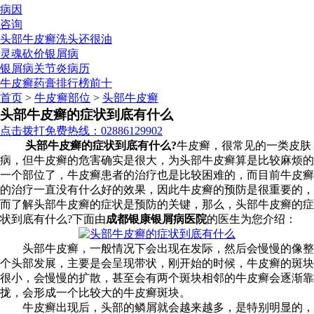
病因
咨询
头部牛皮癣洗头还很油
灵魂砍价银屑病
银屑病关节炎病历
牛皮癣药膏排行榜前十
首页
>
牛皮癣部位
>
头部牛皮癣
头部牛皮癣的症状到底有什么
点击拨打免费热线：02886129902
头部牛皮癣的症状到底有什么?
牛皮癣，很常见的一类皮肤
病，但牛皮癣的危害确实是很大，为头部牛皮癣算是比较麻烦的
一个部位了，牛皮癣患者的治疗也是比较困难的，而目前牛皮癣
的治疗一直没有什么好的效果，因此牛皮癣的预防是很重要的，
而了解头部牛皮癣的症状是预防的关键，那么，头部牛皮癣的症
状到底有什么?下面由
成都银康银屑病医院
的医生为您介绍：
头部牛皮癣，一般情况下会出现在发际，然后会慢慢的像整
个头部发展，主要是会呈现带状，刚开始的时候，牛皮癣的斑块
很小，会慢慢的扩散，甚至会有两个斑块相邻的牛皮癣会逐渐靠
拢，会形成一个比较大的牛皮癣斑块。
牛皮癣出现后，头部的鳞屑就会越来越多，是特别明显的，