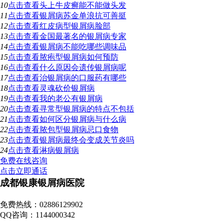
10
点击查看
头上牛皮癣能不能做头发
11
点击查看
银屑病苏金单浪抗可善挺
12
点击查看
红皮病型银屑病脸部
13
点击查看
金国最著名的银屑病专家
14
点击查看
银屑病不能吃哪些调味品
15
点击查看
脓疱型银屑病如何预防
16
点击查看
什么原因会遗传银屑病呢
17
点击查看
治银屑病的口服药有哪些
18
点击查看
灵魂砍价银屑病
19
点击查看
我的老公有银屑病
20
点击查看
寻常型银屑病的特点不包括
21
点击查看
如何区分银屑病与什么病
22
点击查看
脓包型银屑病忌口食物
23
点击查看
银屑病最终会变成关节炎吗
24
点击查看
淋病银屑病
免费在线咨询
点击立即通话
成都银康银屑病医院
地址：成都市青羊区锦里中路18号（彩虹桥附近，原邮电宾馆）
免费热线：02886129902
QQ咨询：1144000342