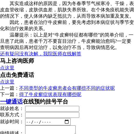
其实造成这样的原因是，因为冬春季节气候寒冷、干燥，表
皮血管收缩，皮肤供血差，肌肤失养所致。在个体免疫机能失调
的情况下，使人体体内缺乏抵抗力，从而导致本病加重及复发。
因此，患者在治疗牛皮癣前，要先考虑到本病症状与季节变
化和治疗效果的关系。
温馨提示：以上是对“牛皮癣特征都有哪些”的简单介绍，一
旦患了此病，患者千万不要盲目治疗，牛皮癣能治愈吗?一定要
查明病因后再对症治疗，以免治疗不当，导致病情恶化。
还有疑问没有决解，我院医师在线解答
马上咨询医师
点这里
点击免费通话
点这里
上一篇：
不同类型的牛皮癣患者会有哪些不同的症状呢
下一篇：
得了牛皮癬症状表现有哪些呢
一键通话
在线预约挂号平台
就诊姓名：
联系方式：
就诊时间：
病情描述：