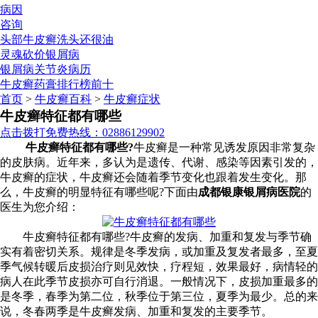
病因
咨询
头部牛皮癣洗头还很油
灵魂砍价银屑病
银屑病关节炎病历
牛皮癣药膏排行榜前十
首页
>
牛皮癣百科
>
牛皮癣症状
牛皮癣特征都有哪些
点击拨打免费热线：02886129902
牛皮癣特征都有哪些?
牛皮癣是一种常见诱发原因非常复杂
的皮肤病。近年来，多认为是遗传、代谢、感染等因素引发的，
牛皮癣的症状，牛皮癣还会随着季节变化也跟着发生变化。那
么，牛皮癣的明显特征有哪些呢?下面由
成都银康银屑病医院
的
医生为您介绍：
牛皮癣特征都有哪些?牛皮癣的发病、加重和复发与季节确
实有着密切关系。规律是冬季发病，或加重及复发者最多，至夏
季气候转暖后皮损治疗则见效快，疗程短，效果最好，病情轻的
病人在此季节皮损亦可自行消退。一般情况下，皮损加重最多的
是冬季，春季为第二位，秋季位于第三位，夏季为最少。总的来
说，冬春两季是牛皮癣发病、加重和复发的主要季节。