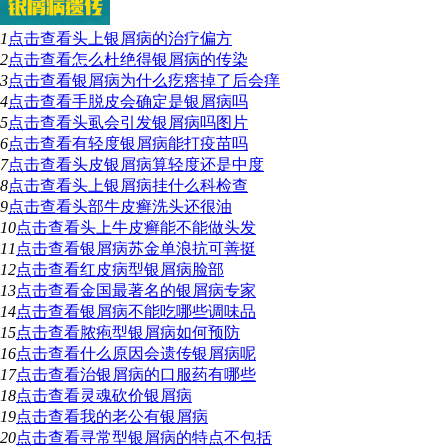
1
点击查看
头上银屑病的治疗偏方
2
点击查看
怎么杜绝得银屑病的传染
3
点击查看
银屑病为什么疙瘩掉了后会痒
4
点击查看
手脱皮会确定是银屑病吗
5
点击查看
头虱会引发银屑病吗图片
6
点击查看
有轻度银屑病能打疫苗吗
7
点击查看
头皮银屑病算轻度还是中度
8
点击查看
头上银屑病挂什么科检查
9
点击查看
头部牛皮癣洗头还很油
10
点击查看
头上牛皮癣能不能做头发
11
点击查看
银屑病苏金单浪抗可善挺
12
点击查看
红皮病型银屑病脸部
13
点击查看
金国最著名的银屑病专家
14
点击查看
银屑病不能吃哪些调味品
15
点击查看
脓疱型银屑病如何预防
16
点击查看
什么原因会遗传银屑病呢
17
点击查看
治银屑病的口服药有哪些
18
点击查看
灵魂砍价银屑病
19
点击查看
我的老公有银屑病
20
点击查看
寻常型银屑病的特点不包括