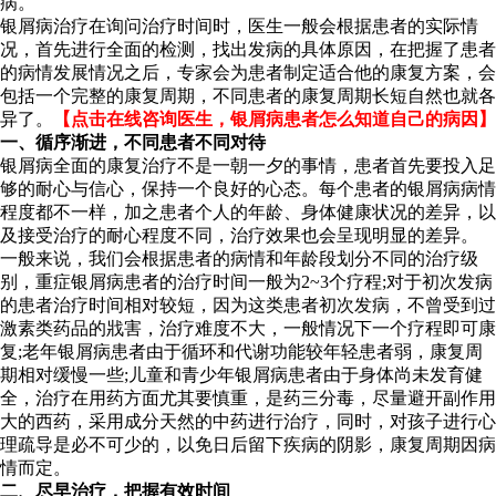
病。
银屑病治疗在询问治疗时间时，医生一般会根据患者的实际情
况，首先进行全面的检测，找出发病的具体原因，在把握了患者
的病情发展情况之后，专家会为患者制定适合他的康复方案，会
包括一个完整的康复周期，不同患者的康复周期长短自然也就各
异了。
【点击在线咨询医生，银屑病患者怎么知道自己的病因】
一、循序渐进，不同患者不同对待
银屑病全面的康复治疗不是一朝一夕的事情，患者首先要投入足
够的耐心与信心，保持一个良好的心态。每个患者的银屑病病情
程度都不一样，加之患者个人的年龄、身体健康状况的差异，以
及接受治疗的耐心程度不同，治疗效果也会呈现明显的差异。
一般来说，我们会根据患者的病情和年龄段划分不同的治疗级
别，重症银屑病患者的治疗时间一般为2~3个疗程;对于初次发病
的患者治疗时间相对较短，因为这类患者初次发病，不曾受到过
激素类药品的戕害，治疗难度不大，一般情况下一个疗程即可康
复;老年银屑病患者由于循环和代谢功能较年轻患者弱，康复周
期相对缓慢一些;儿童和青少年银屑病患者由于身体尚未发育健
全，治疗在用药方面尤其要慎重，是药三分毒，尽量避开副作用
大的西药，采用成分天然的中药进行治疗，同时，对孩子进行心
理疏导是必不可少的，以免日后留下疾病的阴影，康复周期因病
情而定。
二、尽早治疗，把握有效时间