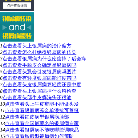
1
点击查看
头上银屑病的治疗偏方
2
点击查看
怎么杜绝得银屑病的传染
3
点击查看
银屑病为什么疙瘩掉了后会痒
4
点击查看
手脱皮会确定是银屑病吗
5
点击查看
头虱会引发银屑病吗图片
6
点击查看
有轻度银屑病能打疫苗吗
7
点击查看
头皮银屑病算轻度还是中度
8
点击查看
头上银屑病挂什么科检查
9
点击查看
头部牛皮癣洗头还很油
10
点击查看
头上牛皮癣能不能做头发
11
点击查看
银屑病苏金单浪抗可善挺
12
点击查看
红皮病型银屑病脸部
13
点击查看
金国最著名的银屑病专家
14
点击查看
银屑病不能吃哪些调味品
15
点击查看
脓疱型银屑病如何预防