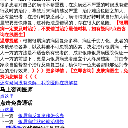
很多患者对自己的病情不够重视，在疾病还不严重的时候没有进
行及时的治疗，导致后来病情越发严重，治疗难度也随之加大。
还有些患者，在治疗时缺乏耐心，病情稍微好转时就自行加大药
量想要更快康复，这种做法是错误的，存在很大的危险。
【银屑
病一定要及时治疗，不要错过治疗最佳时机，如有疑问?点击咨
询在线医生】
温馨提醒：
根据银屑病的病因复杂多样、病症千变万化、患者的
体质形态各异，以及其他不可忽视的因素，决定治疗银屑病，千
人一方的方法是不适合所有患者的。成都银康银屑病医院保证一
人一方的前提下，更是为银屑病患者建立个人终身档案，并由专
家亲自监督整个治疗及康复过程，确保每一位患者都能够达到专
业的治疗效果。
》》》更多详情，【立即咨询】皮肤病医生，免
费为您解答《《《
还有疑问没有决解，我院医师在线解答
马上咨询医师
点这里
点击免费通话
点这里
上一篇：
银屑病反复发作怎么办
下一篇：
银屑病症状轻就治得快