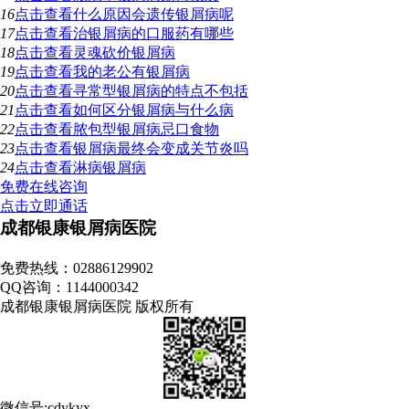
16
点击查看
什么原因会遗传银屑病呢
17
点击查看
治银屑病的口服药有哪些
18
点击查看
灵魂砍价银屑病
19
点击查看
我的老公有银屑病
20
点击查看
寻常型银屑病的特点不包括
21
点击查看
如何区分银屑病与什么病
22
点击查看
脓包型银屑病忌口食物
23
点击查看
银屑病最终会变成关节炎吗
24
点击查看
淋病银屑病
免费在线咨询
点击立即通话
成都银康银屑病医院
地址：成都市青羊区锦里中路18号（彩虹桥附近，原邮电宾馆）
免费热线：02886129902
QQ咨询：1144000342
成都银康银屑病医院 版权所有
微信号:cdykyx