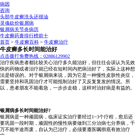
病因
咨询
头部牛皮癣洗头还很油
灵魂砍价银屑病
银屑病关节炎病历
牛皮癣药膏排行榜前十
首页
>
牛皮癣百科
>
牛皮癣治疗
牛皮癣多长时间能治好
点击拨打免费热线：02886129902
治疗疾病患者都比较关心治疗多久能治好，但往往会误认为见效
快的药物或者治疗就已经在短时间内把病治好了，实际上这种想
法是错误的。对于银屑病来说，因为它是一种慢性皮肤性炎症，
需要坚持和巩固治疗才可能抵制治好了又反复复发的情况。所
以，患者朋友不能着急，一步步走稳，这样对治好病是有益的。
银屑病多长时间能治好?
银屑病是一种顽固病，临床证实治疗要经过1~3个疗程，愈后还
要巩固一段时期，顽固性的慢性病要做到三分治病七分养病，千
万不能半途而废，自认为已治疗，必须要遵医嘱彻底有效治疗