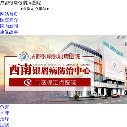
成都银康银屑病医院
●医保定点单位●
网站首页
医院简介
院内新闻
康复故事
危害
护理
治疗
症状