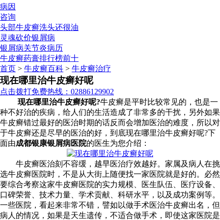
病因
咨询
头部牛皮癣洗头还很油
灵魂砍价银屑病
银屑病关节炎病历
牛皮癣药膏排行榜前十
首页
>
牛皮癣百科
>
牛皮癣治疗
现在哪里治牛皮癣好呢
点击拨打免费热线：02886129902
现在哪里治牛皮癣好呢?
牛皮癣是平时比较常见的，也是一
种不好治的疾病，给人们的生活造成了非常多的干扰，另外如果
牛皮癣错过最好的医治时期的话反而会增加医治的难度，所以对
于牛皮癣还是尽早的医治的好，到底现在哪里治牛皮癣好呢?下
面由
成都银康银屑病医院
的医生为您介绍：
牛皮癣医治刻不容缓，越早医治疗效越好。家属及病人在挑
选牛皮癣医院时，不是从大街上随便找一家医院就是好的。必然
要综合考察这家牛皮癣医院的实力规模、医生队伍、医疗设备、
口碑荣誉、技术力量、学术贡献、科研水平，以及成功案例等。
一些医院，看起来非常不错，譬如以做手术医治牛皮癣出名，但
病人的情况，如果是天生遗传，不适合做手术，即使这家医院是