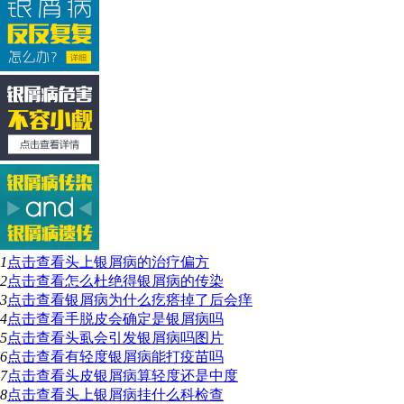
1
点击查看
头上银屑病的治疗偏方
2
点击查看
怎么杜绝得银屑病的传染
3
点击查看
银屑病为什么疙瘩掉了后会痒
4
点击查看
手脱皮会确定是银屑病吗
5
点击查看
头虱会引发银屑病吗图片
6
点击查看
有轻度银屑病能打疫苗吗
7
点击查看
头皮银屑病算轻度还是中度
8
点击查看
头上银屑病挂什么科检查