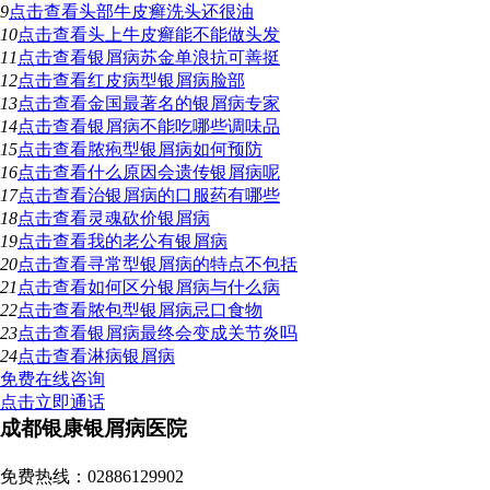
9
点击查看
头部牛皮癣洗头还很油
10
点击查看
头上牛皮癣能不能做头发
11
点击查看
银屑病苏金单浪抗可善挺
12
点击查看
红皮病型银屑病脸部
13
点击查看
金国最著名的银屑病专家
14
点击查看
银屑病不能吃哪些调味品
15
点击查看
脓疱型银屑病如何预防
16
点击查看
什么原因会遗传银屑病呢
17
点击查看
治银屑病的口服药有哪些
18
点击查看
灵魂砍价银屑病
19
点击查看
我的老公有银屑病
20
点击查看
寻常型银屑病的特点不包括
21
点击查看
如何区分银屑病与什么病
22
点击查看
脓包型银屑病忌口食物
23
点击查看
银屑病最终会变成关节炎吗
24
点击查看
淋病银屑病
免费在线咨询
点击立即通话
成都银康银屑病医院
地址：成都市青羊区锦里中路18号（彩虹桥附近，原邮电宾馆）
免费热线：02886129902