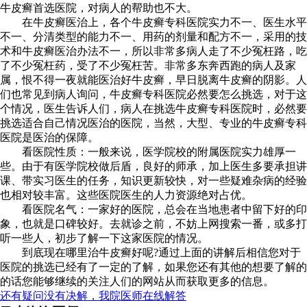
牛皮癣首选医院，对病人的帮助也不大。
在牛皮癣医治上，各个牛皮癣专科医院实力不一、医生水平
不一、分清类型的能力不一、用药的剂量和配方不一，采用的技
术和牛皮癣医治办法不一，所以非常多病人走了不少冤枉路，吃
了不少冤枉药，受了不少冤枉苦。非常多东奔西跑的病人及家
属，恨不得一夜就能医治好牛皮癣，早日脱离牛皮癣的阴影。人
们也常见到病人询问，牛皮癣专科医院必然要怎么挑选，对于这
个情况，医生告诉人们，病人在挑选牛皮癣专科医院时，必然要
挑选适合自己情况医治的医院，当然，大型、专业的牛皮癣专科
医院是医治的保障。
看医院性质：一般来说，医学院校的附属医院实力雄厚一
些。由于有医学院校做后盾，良好的师承，加上医生多要承担讲
课、带实习医生的任务，知识更新较快，对一些疑难杂病的经验
也相对较丰富。这些医院医生的人力资源绝对占优。
看医院名气：一家好的医院，总会在当地患者中留下好的印
象，也就是口碑较好。去就诊之前，不妨上网搜索一番，或多打
听一些人，初步了解一下这家医院的情况。
到底现在哪里治牛皮癣好呢?通过上面的讲解后相信您对于
医院的挑选已经有了一定的了解，如果您还有其他的想要了解的
的话您能够继续的关注人们的网站从而获取更多的信息。
还有疑问没有决解，我院医师在线解答