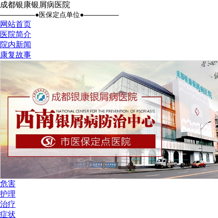
成都银康银屑病医院
●医保定点单位●
网站首页
医院简介
院内新闻
康复故事
危害
护理
治疗
症状