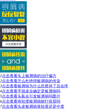
1
点击查看
头上银屑病的治疗偏方
2
点击查看
怎么杜绝得银屑病的传染
3
点击查看
银屑病为什么疙瘩掉了后会痒
4
点击查看
手脱皮会确定是银屑病吗
5
点击查看
头虱会引发银屑病吗图片
6
点击查看
有轻度银屑病能打疫苗吗
7
点击查看
头皮银屑病算轻度还是中度