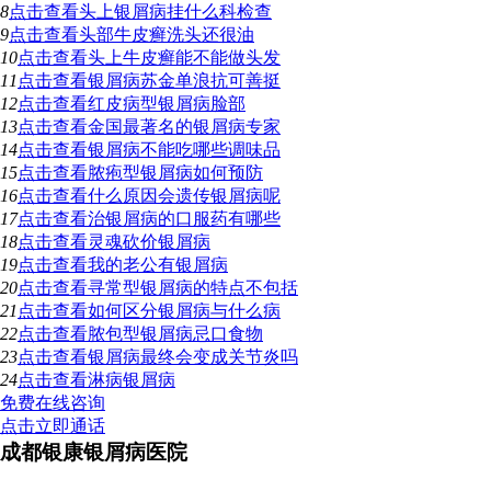
8
点击查看
头上银屑病挂什么科检查
9
点击查看
头部牛皮癣洗头还很油
10
点击查看
头上牛皮癣能不能做头发
11
点击查看
银屑病苏金单浪抗可善挺
12
点击查看
红皮病型银屑病脸部
13
点击查看
金国最著名的银屑病专家
14
点击查看
银屑病不能吃哪些调味品
15
点击查看
脓疱型银屑病如何预防
16
点击查看
什么原因会遗传银屑病呢
17
点击查看
治银屑病的口服药有哪些
18
点击查看
灵魂砍价银屑病
19
点击查看
我的老公有银屑病
20
点击查看
寻常型银屑病的特点不包括
21
点击查看
如何区分银屑病与什么病
22
点击查看
脓包型银屑病忌口食物
23
点击查看
银屑病最终会变成关节炎吗
24
点击查看
淋病银屑病
免费在线咨询
点击立即通话
成都银康银屑病医院
地址：成都市青羊区锦里中路18号（彩虹桥附近，原邮电宾馆）