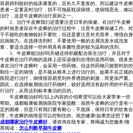
容易得到较好的临床康复的，且长久不复发的。所以建议牛皮癣
患者一定要及时治疗，切不可拖延耽误病情，使病情恶化，难以
治疗，这是牛皮癣的治疗原则之一。
2、治疗牛皮癣我们还需要注意日常的保健。在治疗牛皮癣
的时候患者应在牛皮癣的治疗过程中，注意牛皮癣保健工作。对
于不能吃的食物较好不要吃，但还是要注意补充营养，增强自身
抗病能力。在选择洗剂时，不要使用一般的去屑洗发水或洗发
膏，要适当选择一些外用具有杀菌性质的较为温和的洗剂。
3、牛皮癣能治好吗关键还得积极配合医生治疗，并且对于
牛皮癣在治疗药物的选择上还应该做到合理的选用药物。很多患
者在治疗牛皮癣时，会采用一些药物。但这些药物只能暂时的控
制住一定的病情，是不能从根本上进行治疗的。如果不在正规的
医院进行治疗，病情很容易受到外界诱因的刺激，而更加严重。
因此，在选择银屑病治疗药物时，较好选用没有副作用的中药进
行治疗，从而达到标本兼治的目的。
牛皮癣能治好吗?以上内容的介绍希望可以给大家带来一些
帮助。成都银康银屑病医院专家提醒：虽然牛皮癣的治疗是有一
定的困难，但是只有我们要有耐心，不急躁，保持日常的饮食合
理，牛皮癣的病情是可以控制住的。祝您健康!如果您还想了解
成都哪家治疗牛皮癣好
，请咨询在线专家，将竭诚为您服务!推
荐阅读：
怎么判断早期牛皮癣