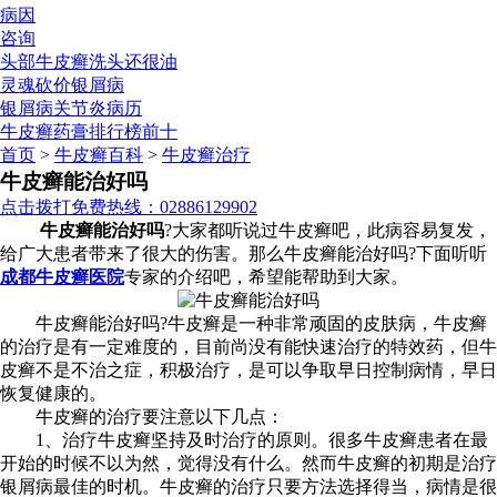
病因
咨询
头部牛皮癣洗头还很油
灵魂砍价银屑病
银屑病关节炎病历
牛皮癣药膏排行榜前十
首页
>
牛皮癣百科
>
牛皮癣治疗
牛皮癣能治好吗
点击拨打免费热线：02886129902
牛皮癣能治好吗
?大家都听说过牛皮癣吧，此病容易复发，
给广大患者带来了很大的伤害。那么牛皮癣能治好吗?下面听听
成都牛皮癣医院
专家的介绍吧，希望能帮助到大家。
牛皮癣能治好吗?牛皮癣是一种非常顽固的皮肤病，牛皮癣
的治疗是有一定难度的，目前尚没有能快速治疗的特效药，但牛
皮癣不是不治之症，积极治疗，是可以争取早日控制病情，早日
恢复健康的。
牛皮癣的治疗要注意以下几点：
1、治疗牛皮癣坚持及时治疗的原则。很多牛皮癣患者在最
开始的时候不以为然，觉得没有什么。然而牛皮癣的初期是治疗
银屑病最佳的时机。牛皮癣的治疗只要方法选择得当，病情是很