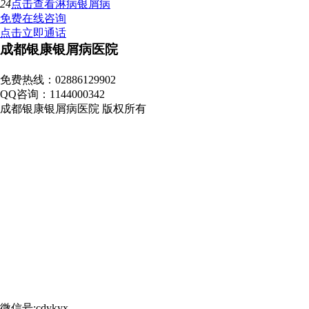
24
点击查看
淋病银屑病
免费在线咨询
点击立即通话
成都银康银屑病医院
地址：成都市青羊区锦里中路18号（彩虹桥附近，原邮电宾馆）
免费热线：02886129902
QQ咨询：1144000342
成都银康银屑病医院 版权所有
微信号:cdykyx