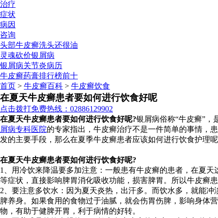
治疗
症状
病因
咨询
头部牛皮癣洗头还很油
灵魂砍价银屑病
银屑病关节炎病历
牛皮癣药膏排行榜前十
首页
>
牛皮癣百科
>
牛皮癣饮食
在夏天牛皮癣患者要如何进行饮食好呢
点击拨打免费热线：02886129902
在夏天牛皮癣患者要如何进行饮食好呢?
银屑病俗称“牛皮癣”
屑病专科医院
的专家指出，牛皮癣治疗不是一件简单的事情，患
发的主要手段，那么在夏季牛皮癣患者应该如何进行饮食护理呢
在夏天牛皮癣患者要如何进行饮食好呢?
1、用冷饮来降温要多加注意：一般患有牛皮癣的患者，在夏天
等症状，直接影响脾胃消化吸收功能，损害脾胃。所以牛皮癣患
2、要注意多饮水：因为夏天炎热，出汗多。而饮水多，就能冲
脾养身。如果食用的食物过于油腻，就会伤胃伤脾，影响身体营
物，有助于健脾开胃，利于病情的好转。