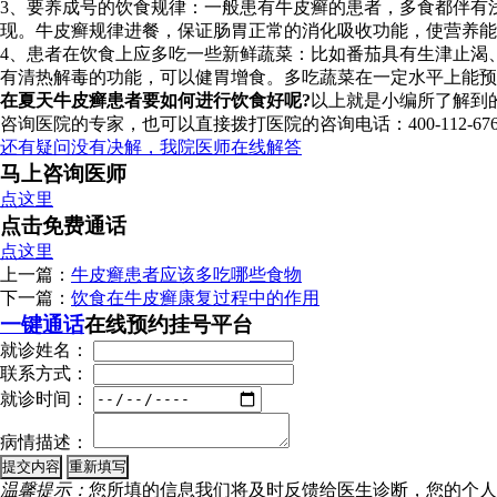
3、要养成号的饮食规律：一般患有牛皮癣的患者，多食都伴有
现。牛皮癣规律进餐，保证肠胃正常的消化吸收功能，使营养能
4、患者在饮食上应多吃一些新鲜蔬菜：比如番茄具有生津止渴
有清热解毒的功能，可以健胃增食。多吃蔬菜在一定水平上能预
在夏天牛皮癣患者要如何进行饮食好呢?
以上就是小编所了解到
咨询医院的专家，也可以直接拨打医院的咨询电话：400-112
还有疑问没有决解，我院医师在线解答
马上咨询医师
点这里
点击免费通话
点这里
上一篇：
牛皮癣患者应该多吃哪些食物
下一篇：
饮食在牛皮癣康复过程中的作用
一键通话
在线预约挂号平台
就诊姓名：
联系方式：
就诊时间：
病情描述：
温馨提示：
您所填的信息我们将及时反馈给医生诊断，您的个人