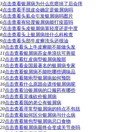
3
点击查看
银屑病为什么疙瘩掉了后会痒
4
点击查看
手脱皮会确定是银屑病吗
5
点击查看
头虱会引发银屑病吗图片
6
点击查看
有轻度银屑病能打疫苗吗
7
点击查看
头皮银屑病算轻度还是中度
8
点击查看
头上银屑病挂什么科检查
9
点击查看
头部牛皮癣洗头还很油
10
点击查看
头上牛皮癣能不能做头发
11
点击查看
银屑病苏金单浪抗可善挺
12
点击查看
红皮病型银屑病脸部
13
点击查看
金国最著名的银屑病专家
14
点击查看
银屑病不能吃哪些调味品
15
点击查看
脓疱型银屑病如何预防
16
点击查看
什么原因会遗传银屑病呢
17
点击查看
治银屑病的口服药有哪些
18
点击查看
灵魂砍价银屑病
19
点击查看
我的老公有银屑病
20
点击查看
寻常型银屑病的特点不包括
21
点击查看
如何区分银屑病与什么病
22
点击查看
脓包型银屑病忌口食物
23
点击查看
银屑病最终会变成关节炎吗