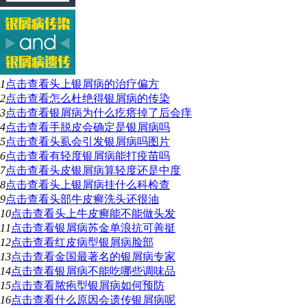
1
点击查看
头上银屑病的治疗偏方
2
点击查看
怎么杜绝得银屑病的传染
3
点击查看
银屑病为什么疙瘩掉了后会痒
4
点击查看
手脱皮会确定是银屑病吗
5
点击查看
头虱会引发银屑病吗图片
6
点击查看
有轻度银屑病能打疫苗吗
7
点击查看
头皮银屑病算轻度还是中度
8
点击查看
头上银屑病挂什么科检查
9
点击查看
头部牛皮癣洗头还很油
10
点击查看
头上牛皮癣能不能做头发
11
点击查看
银屑病苏金单浪抗可善挺
12
点击查看
红皮病型银屑病脸部
13
点击查看
金国最著名的银屑病专家
14
点击查看
银屑病不能吃哪些调味品
15
点击查看
脓疱型银屑病如何预防
16
点击查看
什么原因会遗传银屑病呢