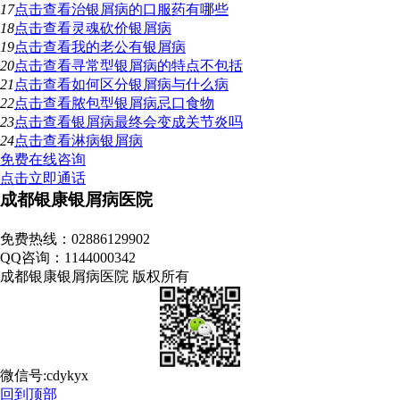
17
点击查看
治银屑病的口服药有哪些
18
点击查看
灵魂砍价银屑病
19
点击查看
我的老公有银屑病
20
点击查看
寻常型银屑病的特点不包括
21
点击查看
如何区分银屑病与什么病
22
点击查看
脓包型银屑病忌口食物
23
点击查看
银屑病最终会变成关节炎吗
24
点击查看
淋病银屑病
免费在线咨询
点击立即通话
成都银康银屑病医院
地址：成都市青羊区锦里中路18号（彩虹桥附近，原邮电宾馆）
免费热线：02886129902
QQ咨询：1144000342
成都银康银屑病医院 版权所有
微信号:cdykyx
回到顶部