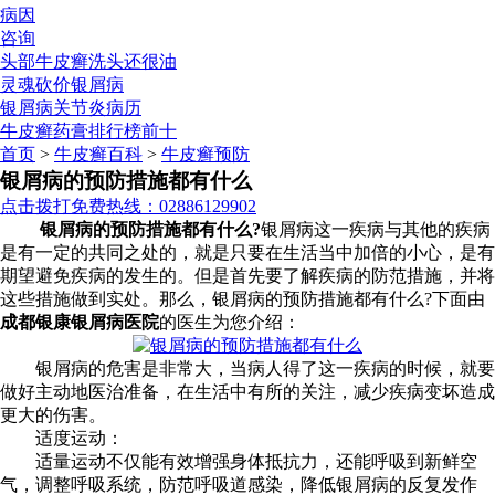
病因
咨询
头部牛皮癣洗头还很油
灵魂砍价银屑病
银屑病关节炎病历
牛皮癣药膏排行榜前十
首页
>
牛皮癣百科
>
牛皮癣预防
银屑病的预防措施都有什么
点击拨打免费热线：02886129902
银屑病的预防措施都有什么?
银屑病这一疾病与其他的疾病
是有一定的共同之处的，就是只要在生活当中加倍的小心，是有
期望避免疾病的发生的。但是首先要了解疾病的防范措施，并将
这些措施做到实处。那么，银屑病的预防措施都有什么?下面由
成都银康银屑病医院
的医生为您介绍：
银屑病的危害是非常大，当病人得了这一疾病的时候，就要
做好主动地医治准备，在生活中有所的关注，减少疾病变坏造成
更大的伤害。
适度运动：
适量运动不仅能有效增强身体抵抗力，还能呼吸到新鲜空
气，调整呼吸系统，防范呼吸道感染，降低银屑病的反复发作