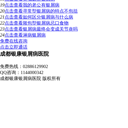
19
点击查看
我的老公有银屑病
20
点击查看
寻常型银屑病的特点不包括
21
点击查看
如何区分银屑病与什么病
22
点击查看
脓包型银屑病忌口食物
23
点击查看
银屑病最终会变成关节炎吗
24
点击查看
淋病银屑病
免费在线咨询
点击立即通话
成都银康银屑病医院
地址：成都市青羊区锦里中路18号（彩虹桥附近，原邮电宾馆）
免费热线：02886129902
QQ咨询：1144000342
成都银康银屑病医院 版权所有