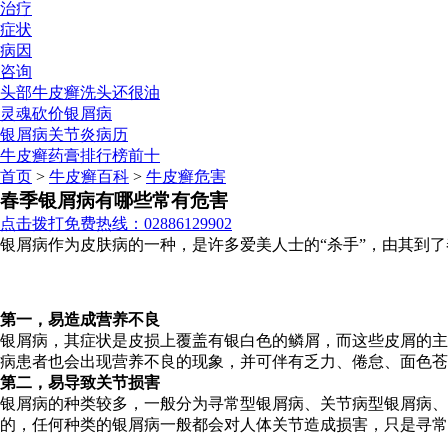
治疗
症状
病因
咨询
头部牛皮癣洗头还很油
灵魂砍价银屑病
银屑病关节炎病历
牛皮癣药膏排行榜前十
首页
>
牛皮癣百科
>
牛皮癣危害
春季银屑病有哪些常有危害
点击拨打免费热线：02886129902
银屑病作为皮肤病的一种，是许多爱美人士的“杀手”，由其到
第一，易造成营养不良
银屑病，其症状是皮损上覆盖有银白色的鳞屑，而这些皮屑的主
病患者也会出现营养不良的现象，并可伴有乏力、倦怠、面色苍
第二，易导致关节损害
银屑病的种类较多，一般分为寻常型银屑病、关节病型银屑病
的，任何种类的银屑病一般都会对人体关节造成损害，只是寻