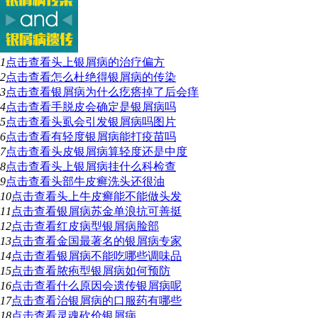
1
点击查看
头上银屑病的治疗偏方
2
点击查看
怎么杜绝得银屑病的传染
3
点击查看
银屑病为什么疙瘩掉了后会痒
4
点击查看
手脱皮会确定是银屑病吗
5
点击查看
头虱会引发银屑病吗图片
6
点击查看
有轻度银屑病能打疫苗吗
7
点击查看
头皮银屑病算轻度还是中度
8
点击查看
头上银屑病挂什么科检查
9
点击查看
头部牛皮癣洗头还很油
10
点击查看
头上牛皮癣能不能做头发
11
点击查看
银屑病苏金单浪抗可善挺
12
点击查看
红皮病型银屑病脸部
13
点击查看
金国最著名的银屑病专家
14
点击查看
银屑病不能吃哪些调味品
15
点击查看
脓疱型银屑病如何预防
16
点击查看
什么原因会遗传银屑病呢
17
点击查看
治银屑病的口服药有哪些
18
点击查看
灵魂砍价银屑病