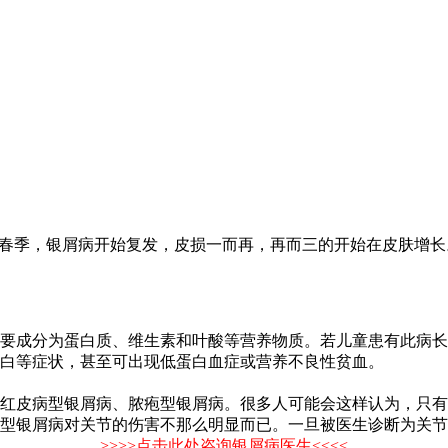
了春季，银屑病开始复发，皮损一而再，再而三的开始在皮肤增长
要成分为蛋白质、维生素和叶酸等营养物质。若儿童患有此病长
白等症状，甚至可出现低蛋白血症或营养不良性贫血。
、红皮病型银屑病、脓疱型银屑病。很多人可能会这样认为，只
常型银屑病对关节的伤害不那么明显而已。一旦被医生诊断为关
>>>>
点击此处咨询银屑病医生
<<<<