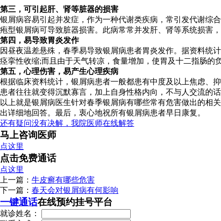
第三，可引起肝、肾等脏器的损害
银屑病容易引起并发症，作为一种代谢类疾病，常引发代谢综合
疱型银屑病可导致脏器损害。此病常常并发肝、肾等系统损害，
第四，易导致胃炎发作
因昼夜温差悬殊，春季易导致银屑病患者胃炎发作。据资料统计
痉挛性收缩;而且由于天气转凉，食量增加，使胃及十二指肠的
第五，心理伤害，易产生心理疾病
根据临床资料统计，银屑病患者一般都患有中度及以上焦虑、抑
患者往往就变得沉默寡言，加上自身性格内向，不与人交流的话
以上就是银屑病医生针对春季银屑病有哪些常有危害做出的相关
出详细地回答。最后，衷心地祝所有银屑病患者早日康复。
还有疑问没有决解，我院医师在线解答
马上咨询医师
点这里
点击免费通话
点这里
上一篇：
牛皮癣有哪些危害
下一篇：
春天会对银屑病有何影响
一键通话
在线预约挂号平台
就诊姓名：