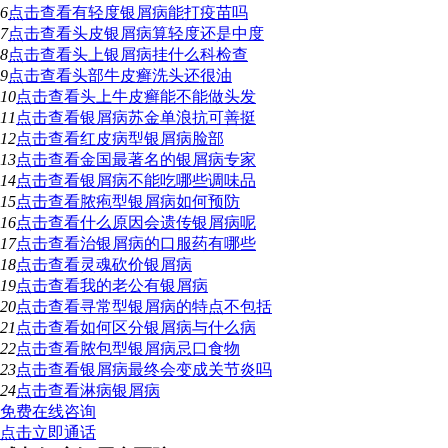
6
点击查看
有轻度银屑病能打疫苗吗
7
点击查看
头皮银屑病算轻度还是中度
8
点击查看
头上银屑病挂什么科检查
9
点击查看
头部牛皮癣洗头还很油
10
点击查看
头上牛皮癣能不能做头发
11
点击查看
银屑病苏金单浪抗可善挺
12
点击查看
红皮病型银屑病脸部
13
点击查看
金国最著名的银屑病专家
14
点击查看
银屑病不能吃哪些调味品
15
点击查看
脓疱型银屑病如何预防
16
点击查看
什么原因会遗传银屑病呢
17
点击查看
治银屑病的口服药有哪些
18
点击查看
灵魂砍价银屑病
19
点击查看
我的老公有银屑病
20
点击查看
寻常型银屑病的特点不包括
21
点击查看
如何区分银屑病与什么病
22
点击查看
脓包型银屑病忌口食物
23
点击查看
银屑病最终会变成关节炎吗
24
点击查看
淋病银屑病
免费在线咨询
点击立即通话