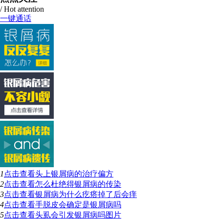
/ Hot attention
一键通话
1
点击查看
头上银屑病的治疗偏方
2
点击查看
怎么杜绝得银屑病的传染
3
点击查看
银屑病为什么疙瘩掉了后会痒
4
点击查看
手脱皮会确定是银屑病吗
5
点击查看
头虱会引发银屑病吗图片