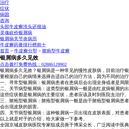
治疗
症状
病因
咨询
头部牛皮癣洗头还很油
灵魂砍价银屑病
银屑病关节炎病历
牛皮癣药膏排行榜前十
首页
>
牛皮癣分型
>
脓疱型牛皮癣
银屑病多久见效
点击拨打免费热线：02886129902
银屑病多久见效？银屑病是一种常见的慢性皮肤病，目前治疗银
要根据自己的病情来选择合适自己的治疗方法，因为不同的治疗
一、寻常型银屑病：银屑病患者在患病后会出现全身或者是局限
二、关节病型银屑病：这类型的银屑病一般是由红皮病银屑的出
这些症状都是银屑病的主要症状，患者应该及时到医院去治疗。
三、脓疱型银屑病：脓疱型银屑病一般是由于脓疱型银屑病患者
会出现皮肤的损害。
四、关节病型银屑病：这种银屑病一旦出现在皮肤表面，对患者
以上就是对于的介绍，给大家做一下参考。
全国京城皮肤病医院专家组成员善于博采众长，广泛阅读中医典